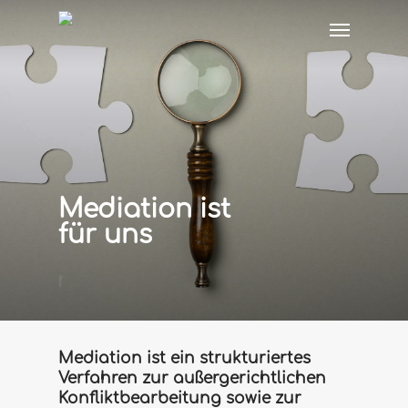
Skip
Menu
to
main
content
Mediation ist
für uns
ehrlich
Mediation ist ein strukturiertes
Verfahren zur außergerichtlichen
Konfliktbearbeitung sowie zur